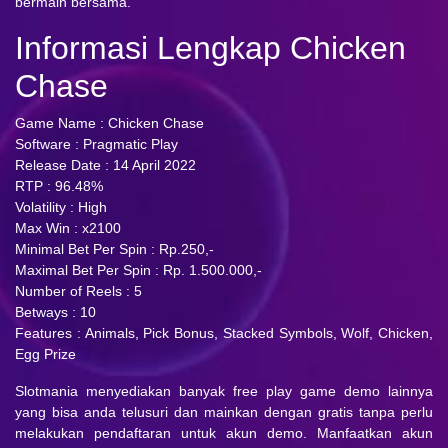
bermain bersama.
Informasi Lengkap Chicken
Chase
Game Name : Chicken Chase
Software : Pragmatic Play
Release Date : 14 April 2022
RTP : 96.48%
Volatility : High
Max Win : x2100
Minimal Bet Per Spin : Rp.250,-
Maximal Bet Per Spin : Rp. 1.500.000,-
Number of Reels : 5
Betways : 10
Features : Animals, Pick Bonus, Stacked Symbols, Wolf, Chicken,
Egg Prize
Slotmania
menyediakan banyak free play game demo lainnya
yang bisa anda telusuri dan mainkan dengan gratis tanpa perlu
melakukan pendaftaran untuk akun demo. Manfaatkan akun