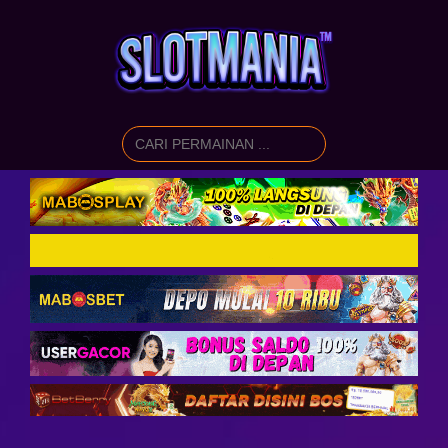
Search
for: