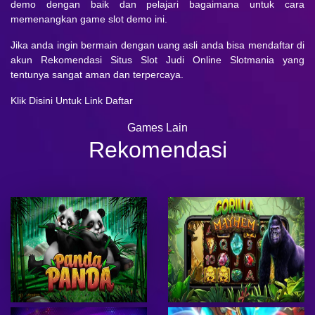
demo dengan baik dan pelajari bagaimana untuk cara
memenangkan game slot demo ini.
Jika anda ingin bermain dengan uang asli anda bisa mendaftar di
akun
Rekomendasi Situs Slot Judi Online Slotmania
yang
tentunya sangat aman dan terpercaya.
Klik Disini Untuk Link Daftar
Games Lain
Rekomendasi