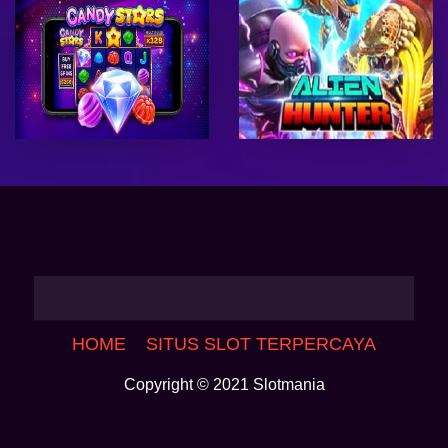
HOME
SITUS SLOT TERPERCAYA
Copyright © 2021 Slotmania