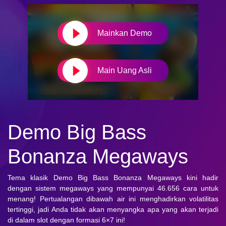
Mainkan Demo
Main Uang Asli
Demo Big Bass
Bonanza Megaways
Tema klasik
Demo Big Bass Bonanza Megaways
kini hadir
dengan sistem megaways yang mempunyai 46.656 cara untuk
menang! Pertualangan dibawah air ini menghadirkan volatilitas
tertinggi, jadi Anda tidak akan menyangka apa yang akan terjadi
di dalam slot dengan formasi 6×7 ini!