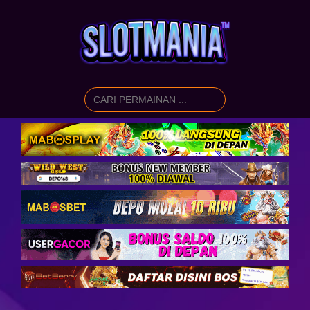
Search
for: