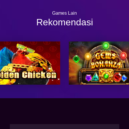
Games Lain
Rekomendasi