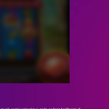
sik santai selayaknya anda sedang berliburan di