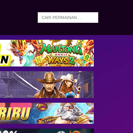
Search
for: