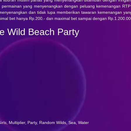
 permainan yang menyenangkan dengan peluang kemenangan RTP sa
nyenangkan dan tidak lupa memberikan tawaran kemenangan yang sa
nimal bet hanya Rp.200.- dan maximal bet sampai dengan Rp.1.200.000
e Wild Beach Party
irls, Multiplier, Party, Random Wilds, Sea, Water