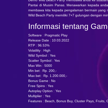
Pantai di Musim Panas. Menawarkan kepada anda
membawa kita kepada pengalaman bermain yang me
Wild Beach Party memiliki 7×7 gulungan dengan mi
Informasi tentang Gam
Software : Pragmatic Play
Release Date : 10.03.2022
RTP : 96.53%
Volatility : High
Wild Symbol : Yes
Scatter Symbol : Yes
Max Win : 5000
Min bet : Rp. 200,-
Max bet : Rp. 1.200.000,-
Bonus Game : No
Free Spins : Yes
Autoplay Option : Yes
Multiplier : Yes
Features : Beach, Bonus Buy, Cluster Pays, Fruits, G