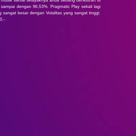
mpai dengan 96,53%. Pragmatic Play sekali lagi
ngat besar dengan Votalitas yang sangat tinggi.
,-.