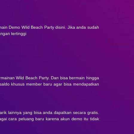
main Demo Wild Beach Party disini. Jika anda sudah
gan tertinggi
rmainan Wild Beach Party. Dan bisa bermain hingga
 saldo khusus member baru agar bisa mendapatkan
ik lainnya yang bisa anda dapatkan secara gratis.
ai cara peluang baru karena akun demo itu tidak