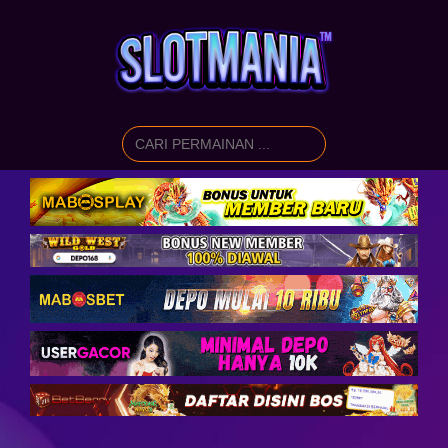
Search
for: